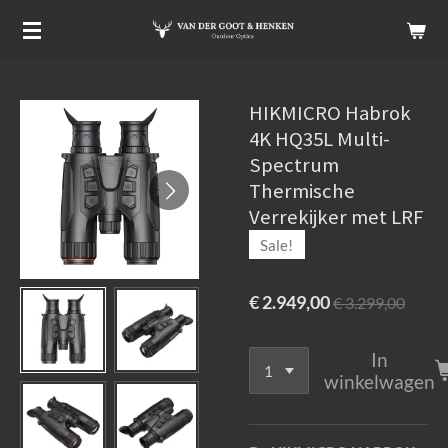
Ga
direct
naar
de
HIKMICRO Habrok
hoofdinhoud
4K HQ35L Multi-
Spectrum
Thermische
Verrekijker met LRF
Sale!
€ 2.949,00
€ 3.299,00
In
winkelwagen