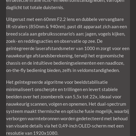
daglicht tot totale duisternis.
Uitgerust met een 60mm F2.2 lens en dubbele vervangbare
IR-stralers (850nm & 940nm), past dit apparaat zich aan een
breed scala aan gebruiksscenario's aan: jagen, vogels kijken,
zoek- en reddingsacties en observatie op zee. De
geïntegreerde laserafstandsmeter van 1000 m zorgt voor een
nauwkeurige afstandsberekening, terwijl het ergonomische
chassis en de intuïtieve bedieningselementen een naadloze,
on-the-fly bediening bieden, zelfs in veldomstandigheden.
Het geïntegreerde algoritme voor beeldstabilisatie
minimaliseert onscherpte en trillingen en levert stabiele
beelden over het zoombereik van 5,5x tot 22x, ideaal voor
nauwkeurig scannen, volgen en opnemen. Het dual-spectrum
systeem maakt thermische en optische fusie mogelijk, waarbij
verborgen warmtebronnen worden gedetecteerd met behoud
van visuele details via het 0,49-inch OLED-scherm met een
resolutie van 1920x1080.