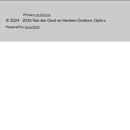
Privacy
verklaring
© 2024 - 2026 Van der Goot en Henken Outdoor Optics
Powered by
JouwWeb