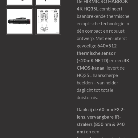
De
HIKMICRO HABROK
4K HQ35L
combineert
baanbrekende thermische
en optische technologie in
één compact en robuust
ontwerp. Met een uiterst
gevoelige
640×512
thermische sensor
(<20mK NETD)
en een
4K
CMOS-kanaal
levert de
HQ35L haarscherpe
beelden – van helder
daglicht tot totale
duisternis.
Dankzij de
60 mm F2.2-
lens
,
vervangbare IR-
stralers (850 nm & 940
nm)
en een