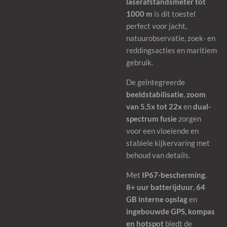
laserafstandsmeter tot
1000 m
is dit toestel
perfect voor jacht,
natuurobservatie, zoek- en
reddingsacties en maritiem
gebruik.
De geïntegreerde
beeldstabilisatie
,
zoom
van 5,5x tot 22x
en
dual-
spectrum fusie
zorgen
voor een vloeiende en
stabiele kijkervaring met
behoud van details.
Met
IP67-bescherming
,
8+ uur batterijduur
,
64
GB interne opslag
en
ingebouwde GPS, kompas
en hotspot
biedt de