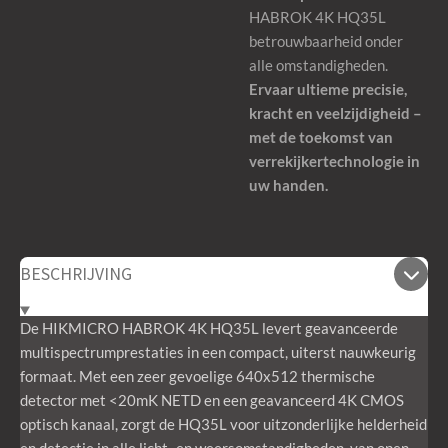
HABROK 4K HQ35L
betrouwbaarheid onder
alle omstandigheden.
Ervaar ultieme precisie,
kracht en veelzijdigheid –
met de toekomst van
verrekijkertechnologie in
uw handen.
BESCHRIJVING
De HIKMICRO HABROK 4K HQ35L levert geavanceerde
multispectrumprestaties in een compact, uiterst nauwkeurig
formaat. Met een zeer gevoelige 640x512 thermische
detector met <20mK NETD en een geavanceerd 4K CMOS
optisch kanaal, zorgt de HQ35L voor uitzonderlijke helderheid
en detectie in alle licht- en weersomstandigheden, van open