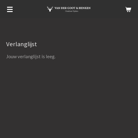
Ga
direct
naar
de
hoofdinhoud
Verlanglijst
Jouw verlanglijst is leeg.