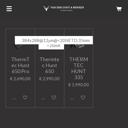
Ga
direct
naar
de
hoofdinhoud
Nieuw!
384x288@12μm@<20NETD;35mm
640x512;
<20mK
ThermT
Thermte
THERM
ec Hunt
c Hunt
TEC
650 Pro
650
HUNT
335
€ 2.690,00
€ 2.990,00
€ 1.990,00
In winkelwagen
In winkelwagen
In winkelwagen