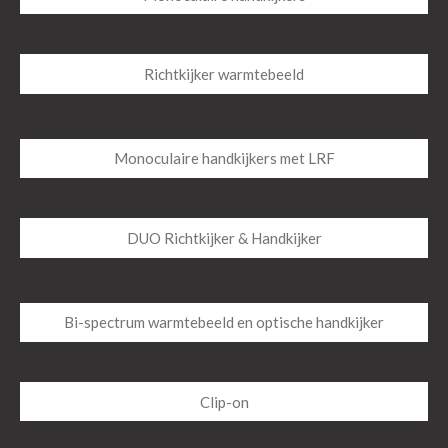
Richtkijker warmtebeeld
Monoculaire handkijkers met LRF
DUO Richtkijker & Handkijker
Bi-spectrum warmtebeeld en optische handkijker
Clip-on