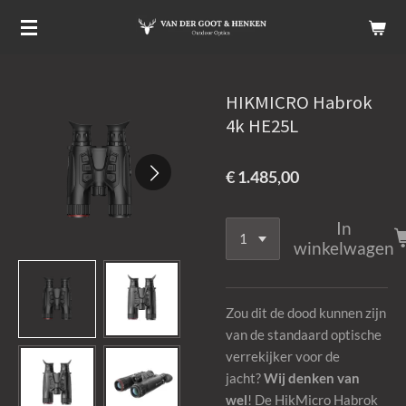
Ga
direct
naar
de
HIKMICRO Habrok
hoofdinhoud
4k HE25L
€ 1.485,00
In
winkelwagen
Zou dit de dood kunnen zijn
van de standaard optische
verrekijker voor de
jacht?
Wij denken van
wel
! De HikMicro Habrok