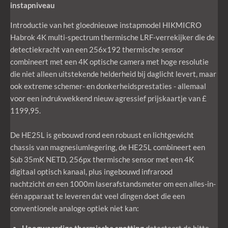
instapniveau
Introductie van het gloednieuwe instapmodel HIKMICRO
Habrok 4K multi-spectrum thermische LRF-verrekijker die de
detectiekracht van een 256x192 thermische sensor
combineert met een 4K optische camera met hoge resolutie
die niet alleen uitstekende helderheid bij daglicht levert, maar
ook extreme schemer- en donkerheidsprestaties - allemaal
voor een indrukwekkend nieuw agressief prijskaartje van £
1199,95.
De HE25L is gebouwd rond een robuust en lichtgewicht
chassis van magnesiumlegering, de HE25L combineert een
Sub 35mK NETD, 256px thermische sensor met een 4K
digitaal optisch kanaal, plus ingebouwd infrarood
nachtzicht
en
een 1000m laserafstandsmeter om een alles-in-
één apparaat te leveren dat veel dingen doet die een
conventionele analoge optiek niet kan:
Hoogwaardige thermische spotting
detecteert de hitte