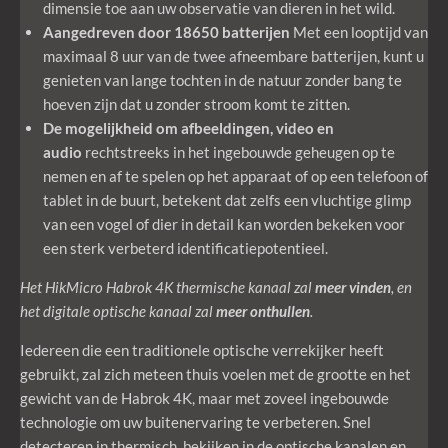
dimensie toe aan uw observatie van dieren in het wild.
Aangedreven door 18650 batterijen
Met een looptijd van
maximaal 8 uur van de twee afneembare batterijen, kunt u
genieten van lange tochten in de natuur zonder bang te
hoeven zijn dat u zonder stroom komt te zitten.
De mogelijkheid om afbeeldingen, video en
audio
rechtstreeks in het ingebouwde geheugen op te
nemen en af te spelen op het apparaat of op een telefoon of
tablet in de buurt, betekent dat zelfs een vluchtige glimp
van een vogel of dier in detail kan worden bekeken voor
een sterk verbeterd identificatiepotentieel.
Het HikMicro Habrok 4K thermische kanaal zal
meer vinden
, en
het digitale optische kanaal zal
meer onthullen
.
Iedereen die een traditionele optische verrekijker heeft
gebruikt, zal zich meteen thuis voelen met de grootte en het
gewicht van de Habrok 4K, maar met zoveel ingebouwde
technologie om uw buitenervaring te verbeteren. Snel
detecteren in thermisch, bekijken in de optische kanalen en