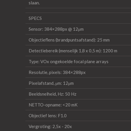
slaan.
SPECS
Sensor: 384×288px @ 12μm
Objectieflens (brandpuntsafstand): 25 mm
Detectiebereik (menselijk 1,8 x 0,5 m): 1200 m
Type: VOx ongekoelde focal plane arrays
Resolutie, pixels: 384×288px
Pixelafstand, μm: 12μm
Beeldsnelheid, Hz: 50 Hz
NETTO-opname: <20 mK
Objectief lens: F1.0
Vergroting: 2,5x - 20x