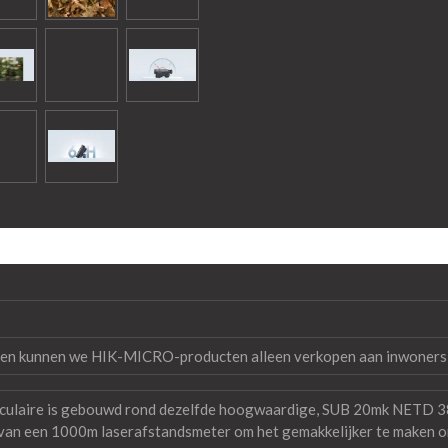
ten kunnen we HIK-MICRO-producten alleen verkopen aan inwoners v
aire is gebouwd rond dezelfde hoogwaardige, SUB 20mk NETD 384x
an een 1000m laserafstandsmeter om het gemakkelijker te maken om d