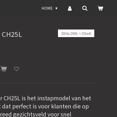
HOME
r CH25L
384x288; <20mK
n
 CH25L is het instapmodel van het
dat perfect is voor klanten die op
breed gezichtsveld voor snel