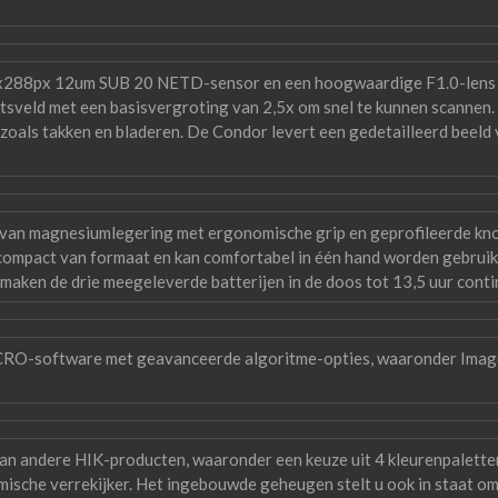
288px 12um SUB 20 NETD-sensor en een hoogwaardige F1.0-lens zo
veld met een basisvergroting van 2,5x om snel te kunnen scannen. In
 zoals takken en bladeren. De Condor levert een gedetailleerd beel
van magnesiumlegering met ergonomische grip en geprofileerde knop
s compact van formaat en kan comfortabel in één hand worden gebruik
, maken de drie meegeleverde batterijen in de doos tot 13,5 uur conti
RO-software met geavanceerde algoritme-opties, waaronder Image
 van andere HIK-producten, waaronder een keuze uit 4 kleurenpale
sche verrekijker. Het ingebouwde geheugen stelt u ook in staat om f