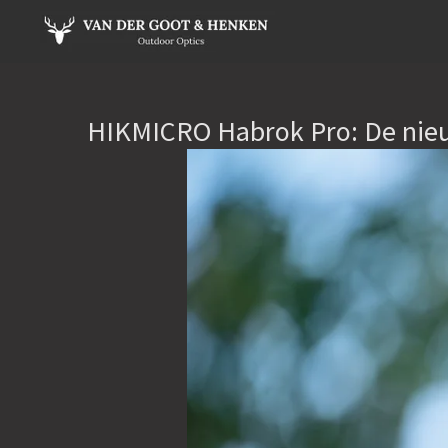
Ga
direct
naar
de
hoofdinhoud
HIKMICRO Habrok Pro: De nieu