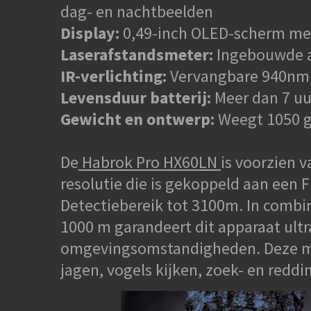
dag- en nachtbeelden
Display:
0,49-inch OLED-scherm met
Laserafstandsmeter:
Ingebouwde a
IR-verlichting:
Vervangbare 940nm I
Levensduur batterij:
Meer dan 7 uu
Gewicht en ontwerp:
Weegt 1050 g
De
Habrok Pro HX60LN
is voorzien 
resolutie die is gekoppeld aan een
Detectiebereik tot 3100m. In comb
1000 m garandeert dit apparaat ultr
omgevingsomstandigheden. Deze mult
jagen, vogels kijken, zoek- en redd