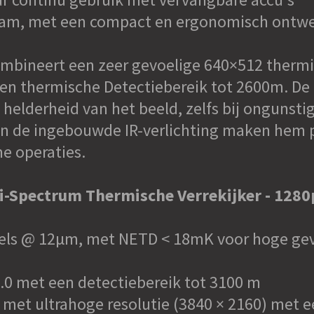
am, met een compact en ergonomisch ontwe
mbineert een zeer gevoelige 640×512 thermi
n thermische Detectiebereik tot 2600m. De 
n helderheid van het beeld, zelfs bij onguns
n de ingebouwde IR-verlichting maken hem pe
e operaties.
i-Spectrum Thermische Verrekijker - 128
els @ 12μm, met NETD < 18mK voor hoge gevo
0 met een detectiebereik tot 3100 m
et ultrahoge resolutie (3840 × 2160) met e