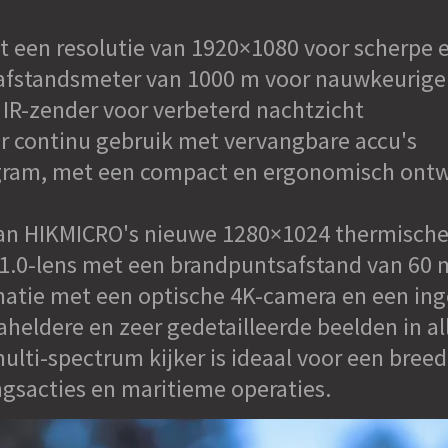
 een resolutie van 1920×1080 voor scherpe
fstandsmeter van 1000 m voor nauwkeurige
R-zender voor verbeterd nachtzicht
r continu gebruik met vervangbare accu's
ram, met een compact en ergonomisch ontwe
van HIKMICRO's nieuwe 1280×1024 thermische
 F1.0-lens met een brandpuntsafstand van 60 
inatie met een optische 4K-camera en een i
aheldere en zeer gedetailleerde beelden in al
i-spectrum kijker is ideaal voor een breed
ingsacties en maritieme operaties.