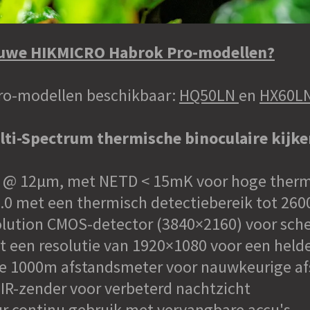
ieuwe HIKMICRO Habrok Pro-modellen?
Pro-modellen beschikbaar:
HQ50LN
en
HX60L
i-Spectrum thermische binoculaire kijke
s @ 12μm, met NETD < 15mK voor hoge therm
0 met een thermisch detectiebereik tot 260
olution CMOS-detector (3840×2160) voor sch
 een resolutie van 1920×1080 voor een hel
e 1000m afstandsmeter voor nauwkeurige a
R-zender voor verbeterd nachtzicht
r continu gebruik met vervangbare accu's