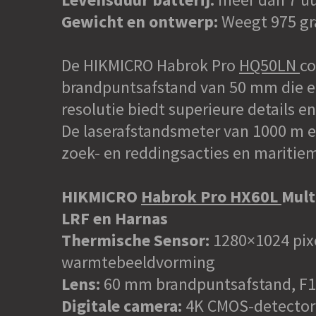
Gewicht en ontwerp:
Weegt 975 gr
De HIKMICRO Habrok Pro
HQ50LN
co
brandpuntsafstand van 50 mm die ee
resolutie biedt superieure details e
De laserafstandsmeter van 1000 m e
zoek- en reddingsacties en maritiem
HIKMICRO
Habrok Pro HX60L
Mult
LRF en Harnas
Thermische Sensor:
1280×1024 pix
warmtebeeldvorming
Lens:
60 mm brandpuntsafstand, F1.
Digitale camera:
4K CMOS-detector m