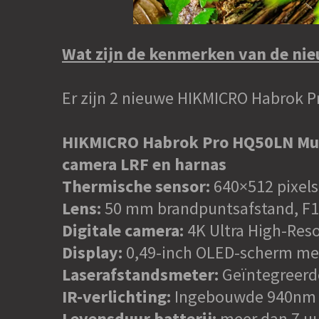
Wat zijn de kenmerken van de n
Er zijn 2 nieuwe HIKMICRO Habrok 
HIKMICRO Habrok Pro HQ50LN Mult
camera LRF en harnas
Thermische sensor:
640×512 pixel
Lens:
50 mm brandpuntsafstand, F1.
Digitale camera:
4K Ultra High-Res
Display:
0,49-inch OLED-scherm met
Laserafstandsmeter:
Geïntegreerd
IR-verlichting:
Ingebouwde 940nm I
Levensduur batterij:
meer dan 7 uu