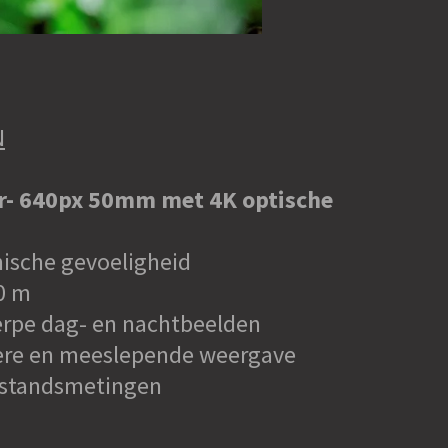
N
r- 640px 50mm met 4K optische
ische gevoeligheid
0 m
erpe dag- en nachtbeelden
dere en meeslepende weergave
fstandsmetingen